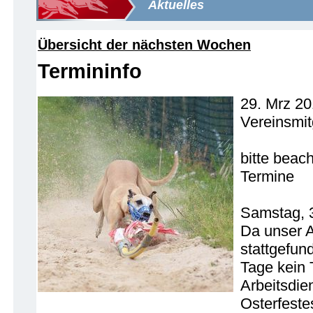
Aktuelles
Übersicht der nächsten Wochen
Termininfo
29. Mrz 2
Vereinsmit
bitte beac
Termine
Samstag, 
Da unser A
stattgefun
Tage kein T
Arbeitsdie
Osterfeste