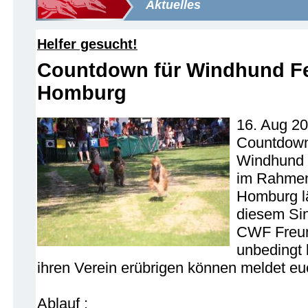
Aktuelles
Helfer gesucht!
Countdown für Windhund Fes
Homburg
16. Aug 2
Countdown 
Windhund 
im Rahmen
Homburg lä
diesem Sin
CWF Freun
unbedingt b
ihren Verein erübrigen können meldet eu
Ablauf :